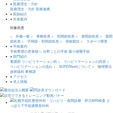
● 医療理念・方針
医療理念・方針
医療連携
● 医師紹介
● 外来案内
対象疾患
> 外傷一般
> 脊椎疾患
> 肘関節疾患
> 肩関節疾患
> 股関
節疾患
> 手関節・肘関節疾患
> 骨粗鬆症
> スポーツ障害
● 手術案内
手術希望の患者様へ
分野ごとの手術
最小侵襲手術
● 部門紹介
看護部
リハビリテーション科
> リハビリテーションの内容
>
リハビリテーションの流れ
> SUPERfeetについて
> 物理療法
放射線科
事務課
● アクセス
● 求人情報