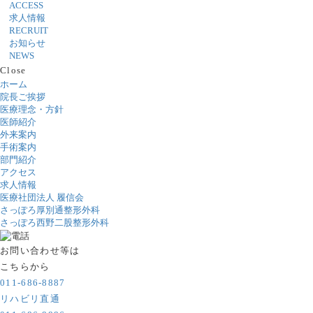
ACCESS
求人情報
RECRUIT
お知らせ
NEWS
Close
ホーム
院長ご挨拶
医療理念・方針
医師紹介
外来案内
手術案内
部門紹介
アクセス
求人情報
医療社団法人 履信会
さっぽろ厚別通整形外科
さっぽろ西野二股整形外科
お問い合わせ等は
こちらから
011-686-8887
リハビリ直通