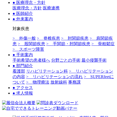
● 医療理念・方針
医療理念・方針
医療連携
● 医師紹介
● 外来案内
対象疾患
> 外傷一般
> 脊椎疾患
> 肘関節疾患
> 肩関節疾
患
> 股関節疾患
> 手関節・肘関節疾患
> 骨粗鬆症
> スポーツ障害
● 手術案内
手術希望の患者様へ
分野ごとの手術
最小侵襲手術
● 部門紹介
看護部
リハビリテーション科
> リハビリテーション
の内容
> リハビリテーションの流れ
> SUPERfeetに
ついて
> 物理療法
放射線科
事務課
● アクセス
● 求人情報