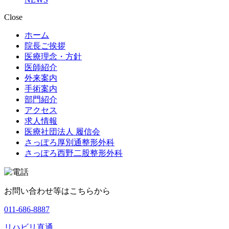
Close
ホーム
院長ご挨拶
医療理念・方針
医師紹介
外来案内
手術案内
部門紹介
アクセス
求人情報
医療社団法人 履信会
さっぽろ厚別通整形外科
さっぽろ西野二股整形外科
お問い合わせ等は
こちらから
011-686-8887
リハビリ直通