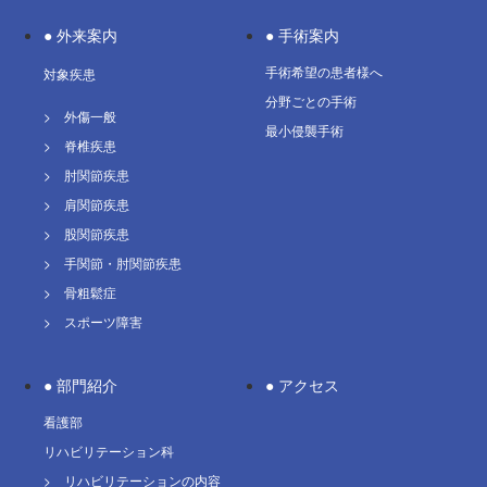
● 外来案内
● 手術案内
手術希望の患者様へ
対象疾患
分野ごとの手術
> 外傷一般
最小侵襲手術
> 脊椎疾患
> 肘関節疾患
> 肩関節疾患
> 股関節疾患
> 手関節・肘関節疾患
> 骨粗鬆症
> スポーツ障害
● 部門紹介
● アクセス
看護部
リハビリテーション科
> リハビリテーションの内容